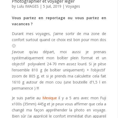
Photographier et voyager léger
by
Lulu IMAGES
|
5 Juil, 2019
|
Voyages
Vous partez en reportage ou vous partez en
vacances ?
Durant mes voyages, j’aime sortir de ma zone de
confort surtout quand ce choix est bon pour mon dos
🙂
J’avoue qu’au départ, moi aussi je prenais
systématiquement mon boîtier plein format et un
objectif polyvalent 24-70 mm assez lourd. Si je pèse
l’ensemble
810 g (le boîtier uniquement) + l’objectif
zoom de 805 g, et si je prends ma calculette cela fait
1610 g autour de mon cou (une bouteille d’1,5 l en
permanence ) !!!
Je suis partie au
Mexique
il y a 5 ans avec mon Fuji
x100s (35mm) 445g et je peux vous affirmer que cela a
changé ma façon appréhender la photo en voyage.
Bien sûr j’ai apprécié le confort immédiat d’un appareil