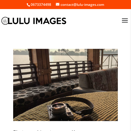
0673374498
contact@lulu-images.com