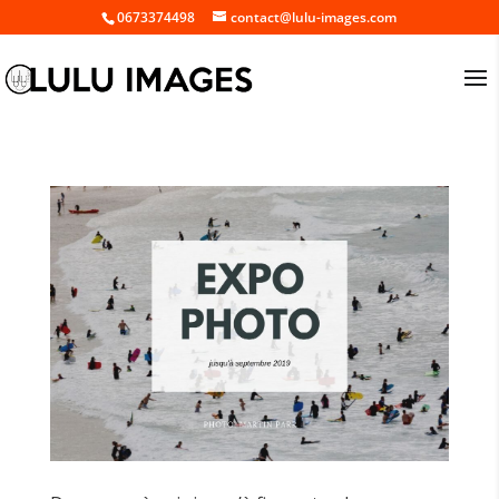
0673374498
contact@lulu-images.com