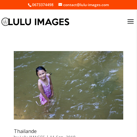
0673374498
contact@lulu-images.com
Thaïlande