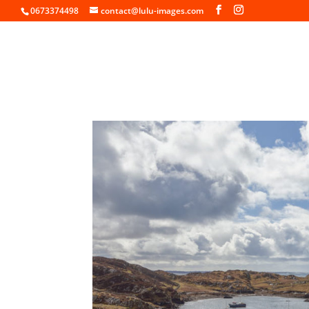
0673374498
contact@lulu-images.com