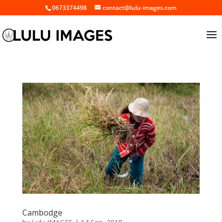
0673374498
contact@lulu-images.com
Cambodge