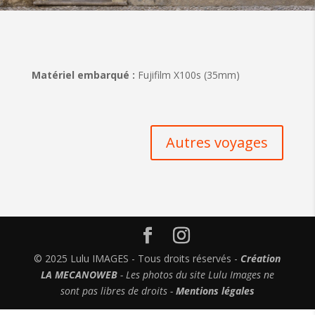
Matériel embarqué :
Fujifilm X100s (35mm)
Autres voyages
© 2025 Lulu IMAGES - Tous droits réservés -
Création
LA MECANOWEB
- Les photos du site Lulu Images ne
sont pas libres de droits -
Mentions légales